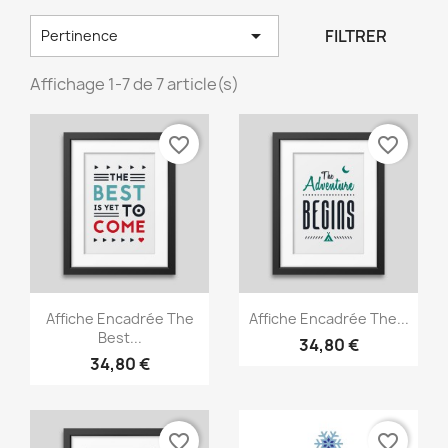

FILTRER
Pertinence
Affichage 1-7 de 7 article(s)
favorite_border
favorite_border
Aperçu rapide
Aperçu rapide


Affiche Encadrée The
Affiche Encadrée The...
Best...
34,80 €
34,80 €
favorite_border
favorite_border