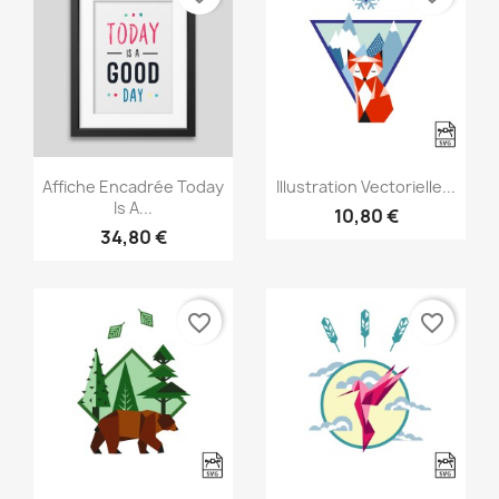
Aperçu rapide
Aperçu rapide


Affiche Encadrée Today
Illustration Vectorielle...
Is A...
10,80 €
34,80 €
favorite_border
favorite_border