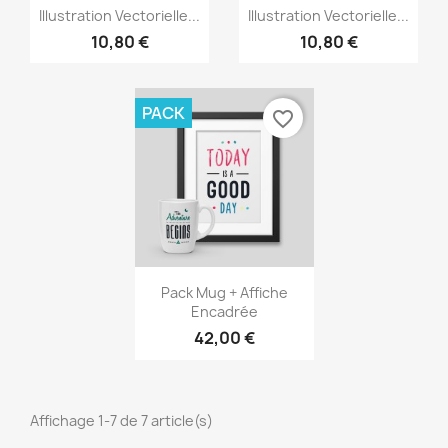
Aperçu rapide
Aperçu rapide


Illustration Vectorielle...
Illustration Vectorielle...
10,80 €
10,80 €
PACK
favorite_border
Aperçu rapide

Pack Mug + Affiche
Encadrée
42,00 €
Affichage 1-7 de 7 article(s)