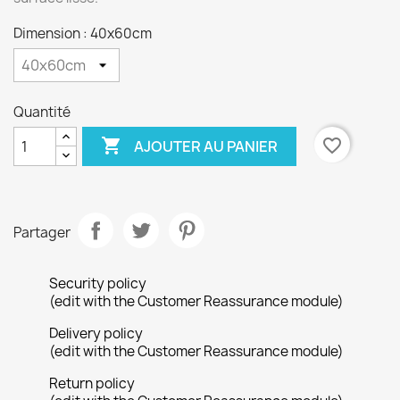
Dimension : 40x60cm
Quantité

favorite_border
AJOUTER AU PANIER
Partager
Security policy
(edit with the Customer Reassurance module)
Delivery policy
(edit with the Customer Reassurance module)
Return policy