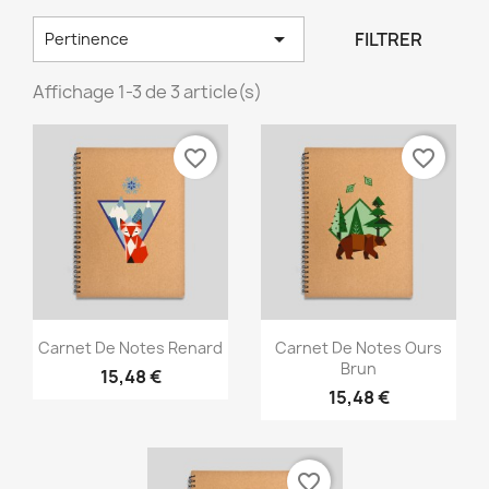

FILTRER
Pertinence
Affichage 1-3 de 3 article(s)
favorite_border
favorite_border
Aperçu rapide
Aperçu rapide


Carnet De Notes Renard
Carnet De Notes Ours
Brun
15,48 €
15,48 €
favorite_border