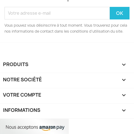
Vous pouvez vous désinscrire à tout moment. Vous trouverez pour cela
nos informations de contact dans les conditions d'utilisation du site.
PRODUITS

NOTRE SOCIÉTÉ

VOTRE COMPTE

INFORMATIONS
keyboard_arrow_down