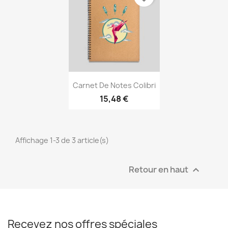
Aperçu rapide

Carnet De Notes Colibri
15,48 €
Affichage 1-3 de 3 article(s)
Retour en haut

Recevez nos offres spéciales