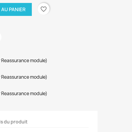
favorite_border
 AU PANIER
r Reassurance module)
r Reassurance module)
r Reassurance module)
ls du produit