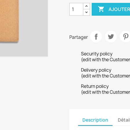

AJOUTER
Partager
Security policy
(edit with the Custome
Delivery policy
(edit with the Custome
Return policy
(edit with the Custome
Description
Détai