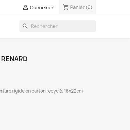
shopping_cart

Panier
(0)
Connexion
search
 RENARD
rture rigide en carton recyclé. 16x22cm