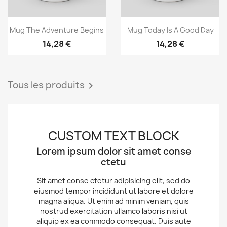
Aperçu rapide
Aperçu rapide


Mug The Adventure Begins
Mug Today Is A Good Day
14,28 €
14,28 €
Tous les produits

CUSTOM TEXT BLOCK
Lorem ipsum dolor sit amet conse
ctetu
Sit amet conse ctetur adipisicing elit, sed do
eiusmod tempor incididunt ut labore et dolore
magna aliqua. Ut enim ad minim veniam, quis
nostrud exercitation ullamco laboris nisi ut
aliquip ex ea commodo consequat. Duis aute