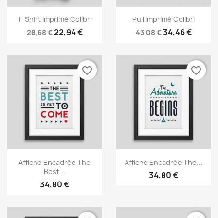
Aperçu rapide
Aperçu rapide


T-Shirt Imprimé Colibri
Pull Imprimé Colibri
22,94 €
34,46 €
28,68 €
43,08 €
favorite_border
favorite_border
Aperçu rapide
Aperçu rapide


Affiche Encadrée The
Affiche Encadrée The...
Best...
34,80 €
34,80 €