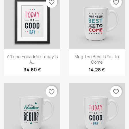
favorite_border
favorite_border
Aperçu rapide
Aperçu rapide


Affiche Encadrée Today Is
Mug The Best Is Yet To
A...
Come
34,80 €
14,28 €
favorite_border
favorite_border