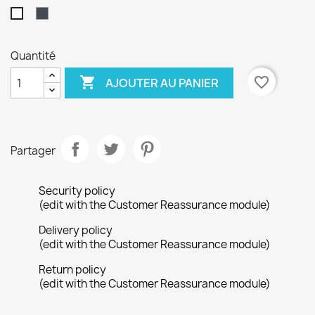
Noir
Blanc
Quantité

favorite_border
AJOUTER AU PANIER
Partager
Security policy
(edit with the Customer Reassurance module)
Delivery policy
(edit with the Customer Reassurance module)
Return policy
(edit with the Customer Reassurance module)